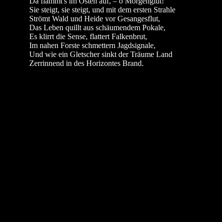
Da flammt's im Osten auf, – o Morgenglut!
Sie steigt, sie steigt, und mit dem ersten Strahle
Strömt Wald und Heide vor Gesangesflut,
Das Leben quillt aus schäumendem Pokale,
Es klirrt die Sense, flattert Falkenbrut,
Im nahen Forste schmettern Jagdsignale,
Und wie ein Gletscher sinkt der Träume Land
Zerrinnend in des Horizontes Brand.