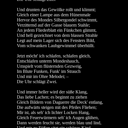
Und drunten das Gewölke rollt und klimmt;
Gleich einer Lampe aus dem Hünenmale
Hervor des Mondes Silbergondel schwimmt,
Verzitternd auf der Gasse blauem Stahle;
An jedem Fliederblatt ein Fünkchen glimmt,
Und hell gezeichnet von dem blassen Strahle
Legt auf mein Lager sich des Fensters Bild,
Vom schwanken Laubgewimmel überhüllt.
Jetzt möcht' ich schlafen, schlafen gleich,
Entschlafen unterm Mondeshauch,
Umspielt vom flüsternden Gezweig,
Im Blute Funken, Funk' im Strauch
Und mir im Ohre Melodei; –
Die Uhr schlägt Zwei.
Und immer heller wird der süße Klang,
Das liebe Lachen; es beginnt zu ziehen
Gleich Bildern von Daguerre die Deck' entlang,
Die aufwärts steigen mit des Pfeiles Fliehen;
Mir ist, als seh' ich lichter Locken Hang,
Gleich Feuerwürmern seh' ich Augen glühen,
Dann werden feucht sie, werden blau und lind,
Und mir zu Füßen sitzt ein schönes Kind.