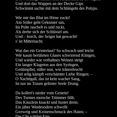
Und dort das Wappen an der Decke Gips
Schwimmt sachte mit dem Schlängeln des Polyps.
Wie mir das Blut im Hirne zuckt!
Am Söller geht Geknister um,
Im Pulte raschelt es und ruckt,
Als drehe sich der Schlüssel um.
Und – horch, der Seiger hat gewacht!
s' ist Mitternacht.
War das ein Geisterlaut? So schwach und leicht
Wie kaum berührten Glases schwirrend Klingen,
Und wieder wie verhaltnes Weinen steigt
Ein langer Klageton aus den Syringen,
Gedämpfter, süßer nun, wie tränenfeucht
Und selig kämpft verschämter Liebe Ringen; –
O Nachtigall, das ist kein wacher Sang,
Ist nur im Traum gelöster Seele Drang.
Da kollert's nieder vom Gestein!
Des Turmes morsche Trümmer fällt,
Das Käuzlein knackt und hustet drein;
Ein jäher Windesodem schwellt
Gezweig und Kronenschmuck des Hains; –
Die Uhr schlägt Eins.