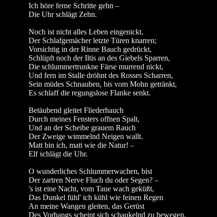
Ich höre ferne Schritte gehn –
Die Uhr schlägt Zehn.
Noch ist nicht alles Leben eingenickt,
Der Schlafgemächer letzte Türen knarren;
Vorsichtig in der Rinne Bauch gedrückt,
Schlüpft noch der Iltis an des Giebels Sparren,
Die schlummertrunkne Färse murrend nickt,
Und fern im Stalle dröhnt des Rosses Scharren,
Sein müdes Schnauben, bis vom Mohn getränkt,
Es schlaff die regungslose Flanke senkt.
Betäubend gleitet Fliederhauch
Durch meines Fensters offnen Spalt,
Und an der Scheibe grauem Rauch
Der Zweige wimmelnd Neigen wallt.
Matt bin ich, matt wie die Natur! –
Elf schlägt die Uhr.
O wunderliches Schlummerwachen, bist
Der zartren Nerve Fluch du oder Segen? –
's ist eine Nacht, vom Taue wach geküßt,
Das Dunkel fühl' ich kühl wie feinen Regen
An meine Wangen gleiten, das Gerüst
Des Vorhangs scheint sich schaukelnd zu bewegen,